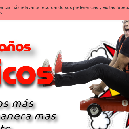
encia más relevante recordando sus preferencias y visitas repeti
Inicio
Espectáculos
Magia educativa
s.
a
ñ
o
s
i
c
o
s
os más
manera mas