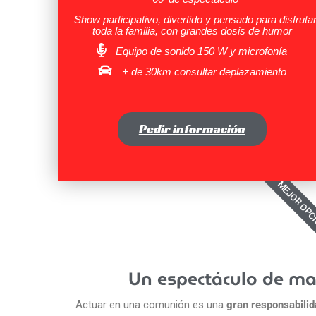
Show participativo, divertido y pensado para disfruta
toda la familia, con grandes dosis de humor
Equipo de sonido 150 W y microfonía
+ de 30km consultar deplazamiento
Pedir información
MEJOR OPC
Un espectáculo de mag
Actuar en una comunión es una
gran responsabili