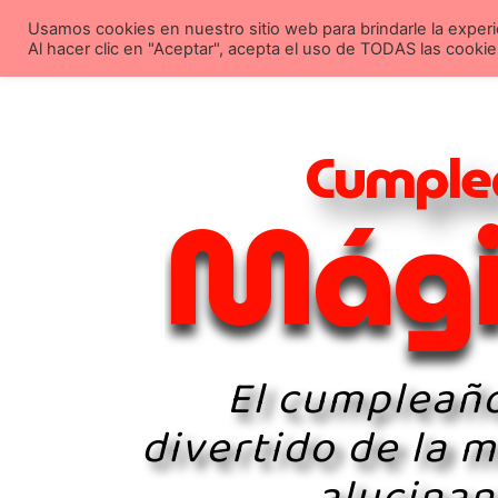
Ir
Click aquí para llamar
Usamos cookies en nuestro sitio web para brindarle la experi
al
Al hacer clic en "Aceptar", acepta el uso de TODAS las cookie
contenido
C
u
m
p
l
e
M
á
g
El cumpleañ
divertido de la 