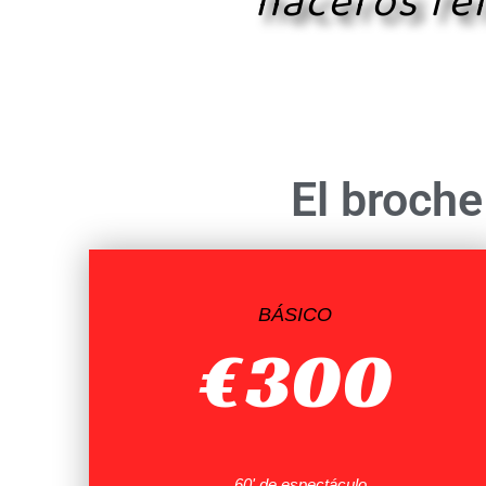
haceros fel
El broche
BÁSICO
€
300
60' de espectáculo