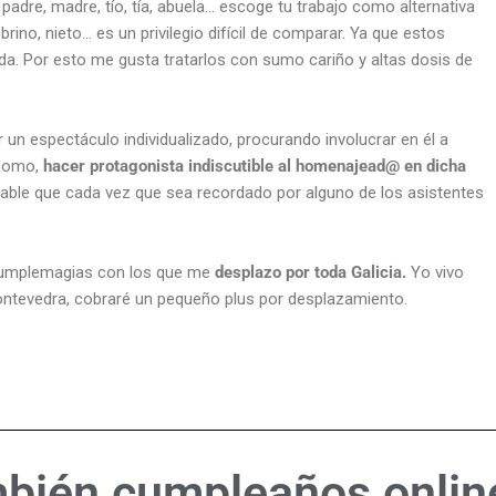
padre, madre, tío, tía, abuela… escoge tu trabajo como alternativa
obrino, nieto… es un privilegio difícil de comparar. Ya que estos
. Por esto me gusta tratarlos con sumo cariño y altas dosis de
r un espectáculo individualizado, procurando involucrar en él a
 como,
hacer protagonista indiscutible al homenajead@ en dicha
dable que cada vez que sea recordado por alguno de los asistentes
cumplemagias con los que me
desplazo por toda Galicia.
Yo vivo
e Pontevedra, cobraré un pequeño plus por desplazamiento.
mbién
cumpleaños onlin