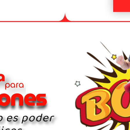
a
para
o
n
e
s
o es poder