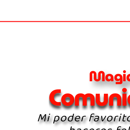
M
a
g
i
C
o
m
u
n
i
Mi poder favorit