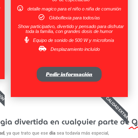
r
detalle magico para el niño o niña de comunión
Globoflexia para todos/as
Show participativo, divertido y pensado para disfrutar
toda la familia, con grandes dosis de humor
Equipo de sonido de 500 W y microfonía
Desplazamiento incluído
Pedir información
IÓN
CALIDAD EXTRA
ia divertida en cualquier parte de
G
dad
, ya que trato que ese
día
sea todavía más especial,