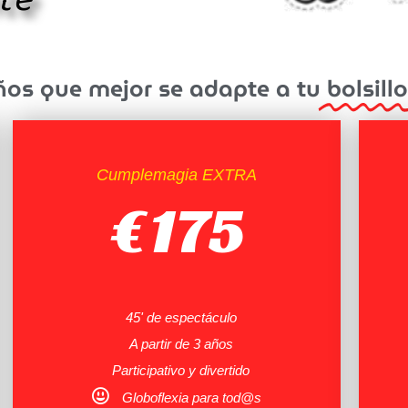
te
ños que mejor se adapte a tu
bolsillo
Cumplemagia EXTRA
€
175
45' de espectáculo
A partir de 3 años
Participativo y divertido
Globoflexia para tod@s