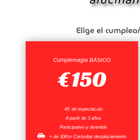
alucinan
Elige el cumplea
Cumplemagia BÁSICO
€
150
45' de espectáculo
A partir de 3 años
Participativo y divertido
+ de 30Km Consultar desplazamiento