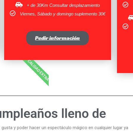
+ de 30Km Consultar desplazamiento
Viernes, Sábado y domingo suplemento 30€
Pedir información
CALIDAD EXTRA
P
años lleno de
I
R
sta y poder hacer un espectáculo mágico en cualquier lugar ya