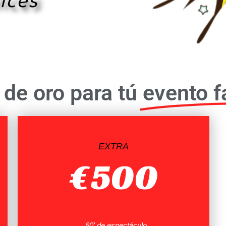
ices
 de oro para tú
evento f
EXTRA
€
500
60' de espectáculo