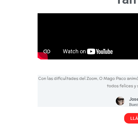
Con las dificultades del Zoom, O Mago Paco animó
todos felices y 
Jose
Buen
LLÁ