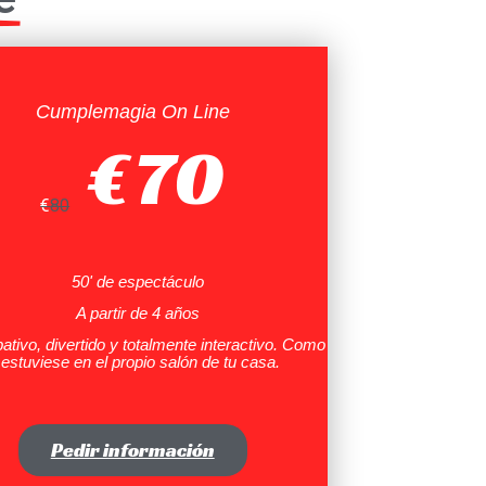
Cumplemagia On Line
€
70
€
80
50' de espectáculo
A partir de 4 años
pativo, divertido y totalmente interactivo. Como
 estuviese en el propio salón de tu casa.
Pedir información