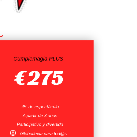
Cumplemagia PLUS
€
275
45' de espectáculo
A partir de 3 años
Participativo y divertido
Globoflexia para tod@s